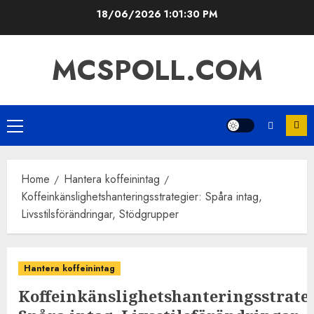
Skip
18/06/2026
1:01:32 PM
to
content
MCSPOLL.COM
Primary
Menu
Home
Hantera koffeinintag
Koffeinkänslighetshanteringsstrategier: Spåra intag,
Livsstilsförändringar, Stödgrupper
Hantera koffeinintag
Koffeinkänslighetshanteringsstrateg