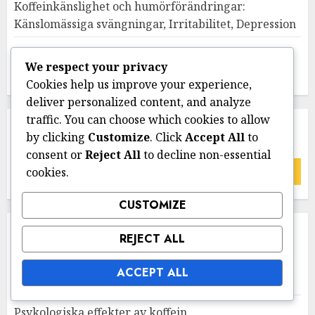
Koffeinkänslighet och humörförändringar:
Känslomässiga svängningar, Irritabilitet, Depression
Koffeinkänslighet och familjedynamik: Diskutera
We respect your privacy
intag, sätta gränser, stöd
Cookies help us improve your experience,
deliver personalized content, and analyze
traffic. You can choose which cookies to allow
SÖK
by clicking
Customize
. Click
Accept All
to
consent or
Reject All
to decline non-essential
Search
cookies.
for:
CUSTOMIZE
KATEGORIER
REJECT ALL
ACCEPT ALL
Hantera koffeinintag
Psykologiska effekter av koffein