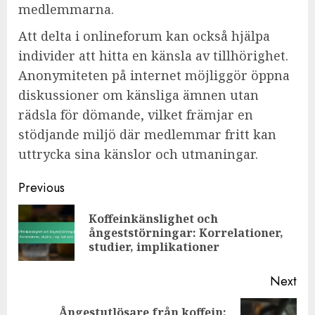
medlemmarna.
Att delta i onlineforum kan också hjälpa
individer att hitta en känsla av tillhörighet.
Anonymiteten på internet möjliggör öppna
diskussioner om känsliga ämnen utan
rädsla för dömande, vilket främjar en
stödjande miljö där medlemmar fritt kan
uttrycka sina känslor och utmaningar.
Post
Previous
navigation
Koffeinkänslighet och
Pre
ångeststörningar: Korrelationer,
pos
studier, implikationer
Next
Ångestutlösare från koffein: