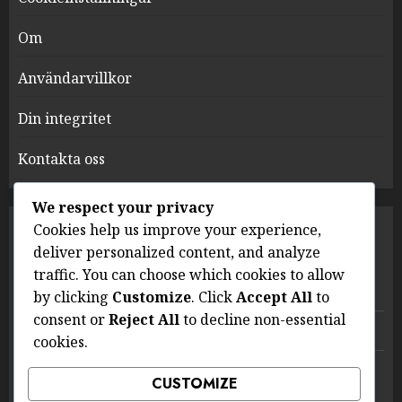
Om
Användarvillkor
Din integritet
Kontakta oss
We respect your privacy
Cookies help us improve your experience,
KATEGORIER
deliver personalized content, and analyze
traffic. You can choose which cookies to allow
Hantera koffeinintag
by clicking
Customize
. Click
Accept All
to
consent or
Reject All
to decline non-essential
Psykologiska effekter av koffein
cookies.
Symptom på koffeinkänslighet
CUSTOMIZE