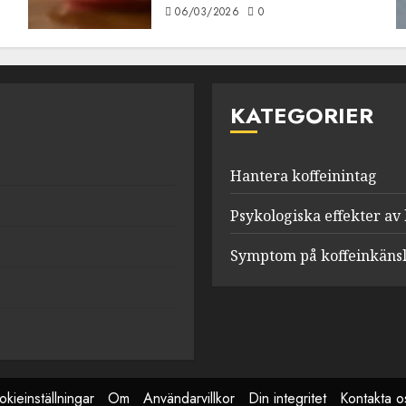
06/03/2026
0
KATEGORIER
Hantera koffeinintag
Psykologiska effekter av 
Symptom på koffeinkänsl
kieinställningar
Om
Användarvillkor
Din integritet
Kontakta o