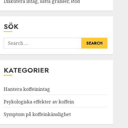
Diskutera intag, sätta gränser, stöd
SÖK
Search
for:
KATEGORIER
Hantera koffeinintag
Psykologiska effekter av koffein
Symptom på koffeinkänslighet