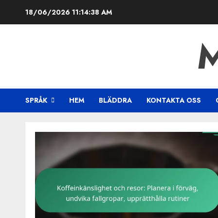
Skip
18/06/2026
11:14:39 AM
to
content
SPRÅK
HEM
BLÄDDRA
KONTAKTA OSS