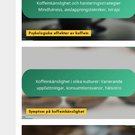
Psykologiska effekter av koffein
Symptom på koffeinkänslighet