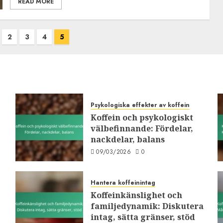
READ MORE
2
3
4
5
Psykologiska effekter av koffein
Koffein och psykologiskt
välbefinnande: Fördelar,
nackdelar, balans
09/03/2026
0
Hantera koffeinintag
Koffeinkänslighet och
familjedynamik: Diskutera
intag, sätta gränser, stöd