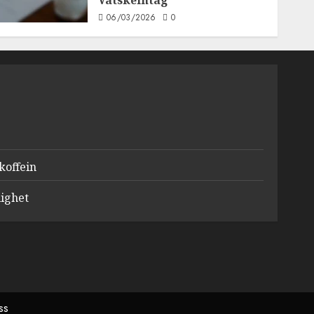
Vätskeintag
06/03/2026
0
koffein
ighet
ss