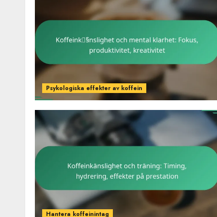
Psykologiska effekter av koffein
Hantera koffeinintag