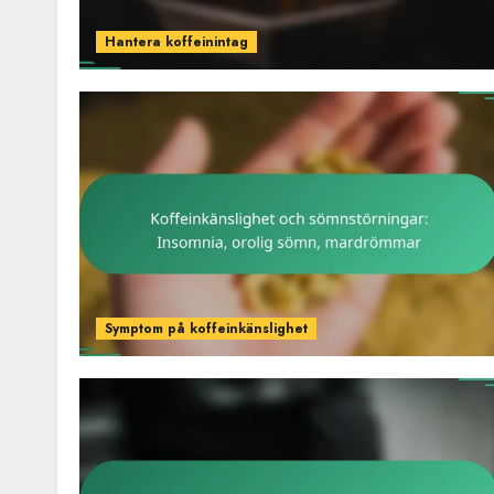
Hantera koffeinintag
Symptom på koffeinkänslighet