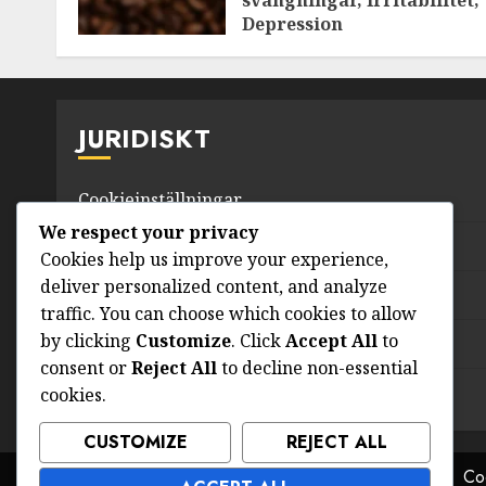
svängningar, Irritabilitet,
Depression
09/03/2026
0
JURIDISKT
Cookieinställningar
We respect your privacy
Om
Cookies help us improve your experience,
deliver personalized content, and analyze
Användarvillkor
traffic. You can choose which cookies to allow
by clicking
Customize
. Click
Accept All
to
Din integritet
consent or
Reject All
to decline non-essential
cookies.
Kontakta oss
CUSTOMIZE
REJECT ALL
Coo